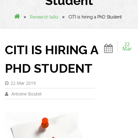
Student
»
»
Research talks
CITI is hiring a PhD Student
22
CITI IS HIRING A
Mar
PHD STUDENT
22 Mar 2019
Antoine Boutet