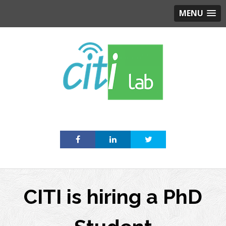
MENU
Skip
to
content
CITI is hiring a PhD