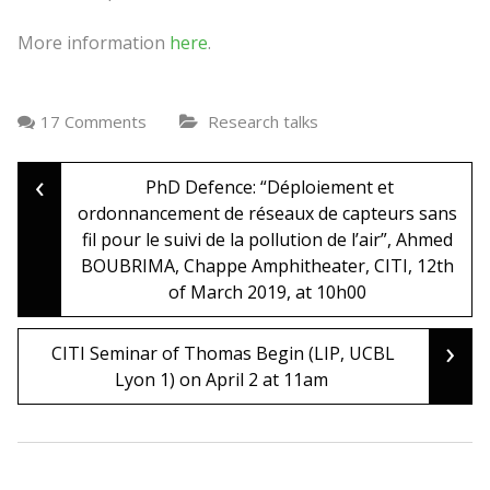
More information
here
.
17 Comments
Research talks
‹
Post
PhD Defence: “Déploiement et
ordonnancement de réseaux de capteurs sans
fil pour le suivi de la pollution de l’air”, Ahmed
navigation
BOUBRIMA, Chappe Amphitheater, CITI, 12th
of March 2019, at 10h00
›
CITI Seminar of Thomas Begin (LIP, UCBL
Lyon 1) on April 2 at 11am