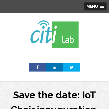
MENU
Skip
to
content
Save the date: IoT