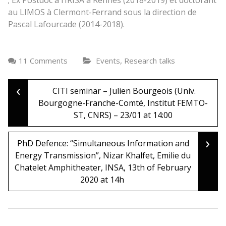
; Ex Postdoc à l’IRISA à Rennes (2018-2019) et doctorant
au LIMOS à Clermont-Ferrand sous la direction de
Pascal Lafourcade (2014-2018).
,
11 Comments
Events
Research talks
‹
Post
CITI seminar – Julien Bourgeois (Univ.
Bourgogne-Franche-Comté, Institut FEMTO-
ST, CNRS) – 23/01 at 14:00
navigation
›
PhD Defence: “Simultaneous Information and
Energy Transmission”, Nizar Khalfet, Emilie du
Chatelet Amphitheater, INSA, 13th of February
2020 at 14h