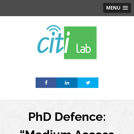
MENU
Skip
to
content
PhD Defence: