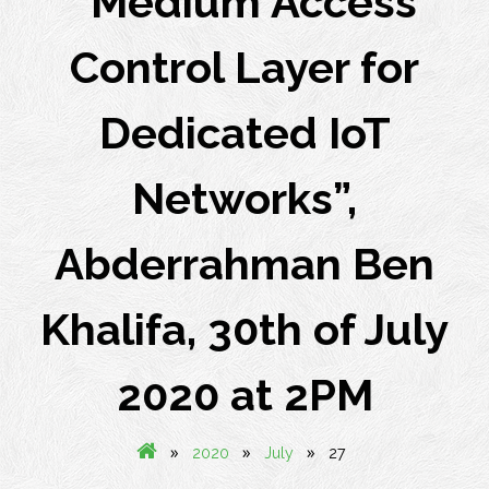
“Medium Access
Control Layer for
Dedicated IoT
Networks”,
Abderrahman Ben
Khalifa, 30th of July
2020 at 2PM
»
»
»
2020
July
27