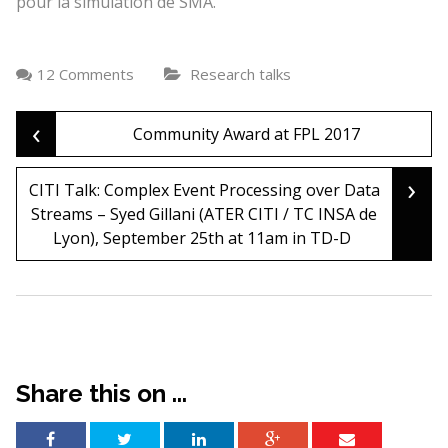
pour la simulation de SMA.
12 Comments
Research talks
‹
Post
Community Award at FPL 2017
›
CITI Talk: Complex Event Processing over Data
navigation
Streams – Syed Gillani (ATER CITI / TC INSA de
Lyon), September 25th at 11am in TD-D
Share this on ...