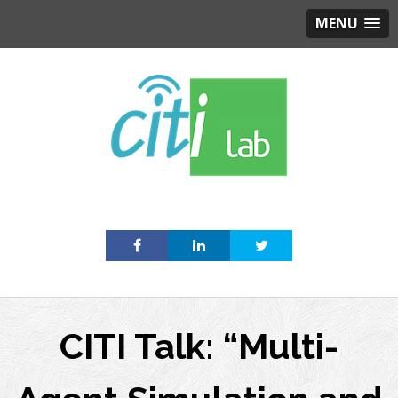
MENU
Skip
to
content
CITI Talk: “Multi-